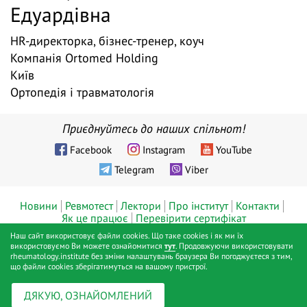
Едуардівна
HR-директорка, бізнес-тренер, коуч
Компанія Ortomed Holding
Київ
Ортопедія і травматологія
Приєднуйтесь до наших спільнот!
Facebook
Instagram
YouTube
Telegram
Viber
Новини
Ревмотест
Лектори
Про інститут
Контакти
Як це працює
Перевірити сертифікат
Наш сайт використовує файли cookies. Що таке cookies і як ми їх
© ТОВ «Діджитал хелс», Інститут ревматології™, Київ, 2019 - 2026
використовуємо Ви можете ознайомитися
тут
. Продовжуючи використовувати
rheumatology.institute без зміни налаштувань браузера Ви погоджуєтеся з тим,
pp.
що файли cookies зберігатимуться на вашому пристрої.
Публічна оферта
Політика конфіденційності
Positive SSL
|
|
ДЯКУЮ, ОЗНАЙОМЛЕНИЙ