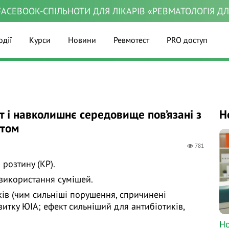
ACEBOOK-СПІЛЬНОТИ ДЛЯ ЛІКАРІВ «РЕВМАТОЛОГІЯ Д
одії
Курси
Новини
Ревмотест
PRO доступ
 і навколишнє середовище пов’язані з
Н
итом
781
розтину (КР).
використання сумішей.
ків (чим сильніші порушення, спричинені
итку ЮІА; ефект сильніший для антибіотиків,
Но