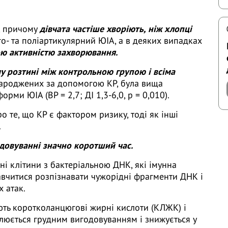
А, причому
дівчата частіше хворіють, ніж хлопці
ліго- та поліартикулярний ЮІА, а в деяких випадках
ою активністю захворювання.
у розтині між контрольною групою і всіма
 народжених за допомогою КР, була вища
рми ЮІА (ВР = 2,7; ДІ 1,3-6,0, р = 0,010).
ро те, що КР є фактором ризику, тоді як інші
.
довуванні значно коротший час.
ні клітини з бактеріальною ДНК, які імунна
вчитися розпізнавати чужорідні фрагменти ДНК і
х атак.
яють коротколанцюгові жирні кислоти (КЛЖК) і
улюється грудним вигодовуванням і знижується у