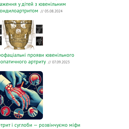
аження у дітей з ювенільним
ондилоартритом
// 05.08.2024
офаціальні прояви ювенільного
іопатичного артриту
// 07.09.2023
трит і суглоби — розвінчуємо міфи