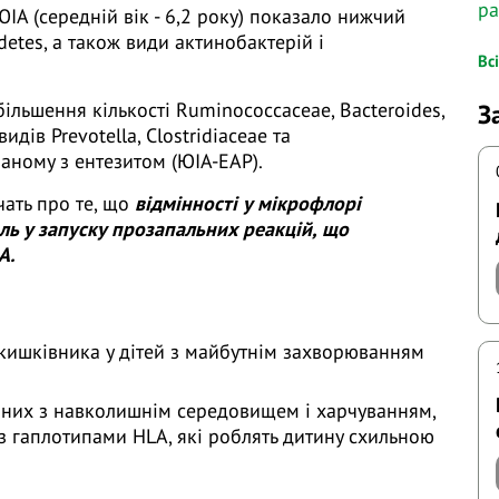
р
А (середній вік - 6,2 року) показало нижчий
idetes, а також види актинобактерій і
Вс
.
ільшення кількості Ruminococcaceae, Bacteroides,
З
идів Prevotella, Clostridiaceae та
заному з ентезитом (ЮІА-ЕАР).
чать про те, що
відмінності у мікрофлорі
ль у запуску прозапальних реакцій, що
А.
 кишківника у дітей з майбутнім захворюванням
заних з навколишнім середовищем і харчуванням,
 з гаплотипами HLA, які роблять дитину схильною