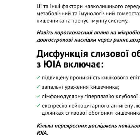
Ці та інші фактори навколишнього серед
метаболічний та імунологічний гомеостаз
кишечника та тренує імунну систему.
Навіть короткочасний вплив на мікроб
довгострокові наслідки через раннє доз
Дисфункція слизової о
з ЮІА включає:
підвищену проникність кишкового епіт
запальні ураження кишечника;
лімфонодулярну гіперплазію клубової
експресію лейкоцитарного антигену лю
ділянках слизової оболонки кишечник
Кілька перехресних досліджень показали 
ЮІА.