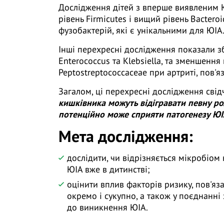
Дослідження дітей з вперше виявленим ЮІ
рівень Firmicutes і вищий рівень Bactero
фузобактерій, які є унікальними для ЮІА
Інші перехресні дослідження показали зб
Enterococcus та Klebsiella, та зменшення в
Peptostreptococcaceae при артриті, пов'я
Загалом, ці перехресні дослідження свід
кишківника можуть відігравати певну ро
потенційно може сприяти патогенезу ЮІ
Мета дослідження:
дослідити, чи відрізняється мікробіом
ЮІА вже в дитинстві;
оцінити вплив факторів ризику, пов'я
окремо і сукупно, а також у поєднанні
до виникнення ЮІА.