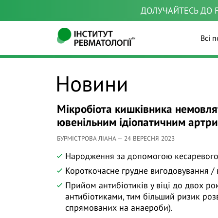
ДОЛУЧАЙТЕСЬ ДО F
Всі п
Новини
Мікробіота кишківника немовлят
ювенільним ідіопатичним артр
БУРМІСТРОВА ЛІАНА — 24 ВЕРЕСНЯ 2023
Народження за допомогою кесаревого 
Короткочасне грудне вигодовування / 
Прийом антибіотиків у віці до двох ро
антибіотиками, тим більший ризик розв
спрямованих на анаероби).