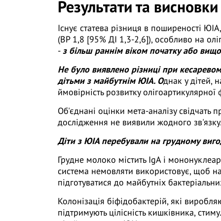
Результати та висновки
Існує статева різниця в поширеності ЮІ
(ВР 1,8 [95% ДІ 1,3-2,6]), особливо на о
-
з більш раннім віком початку або вищ
Не було виявлено різниці при кесаревом
дітьми з майбутнім ЮІА. О
днак у дітей,
ймовірність розвитку олігоартикулярної фо
Об'єднані оцінки мета-аналізу свідчать п
дослідження не виявили жодного зв'язку
Діти з ЮІА перебували на грудному виго
Грудне молоко містить IgA і мононуклеар
система немовляти використовує, щоб на
підготуватися до майбутніх бактеріальни
Колонізація біфідобактерій, які виробл
підтримують цілісність кишківника, стим