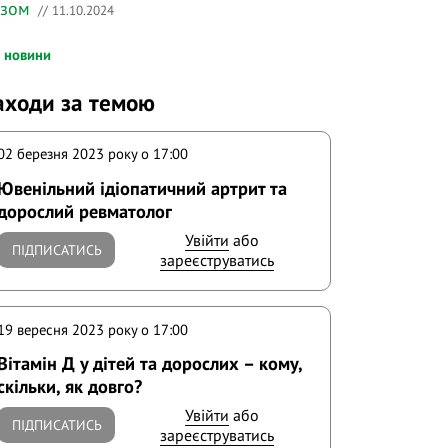
азом
// 11.10.2024
і новини
аходи за темою
02 березня 2023 року o 17:00
Ювенільний ідіопатичний артрит та
дорослий ревматолог
Увійти
або
ПІДПИСАТИСЬ
зареєструватись
19 вересня 2023 року o 17:00
Вітамін Д у дітей та дорослих – кому,
скільки, як довго?
Увійти
або
ПІДПИСАТИСЬ
зареєструватись