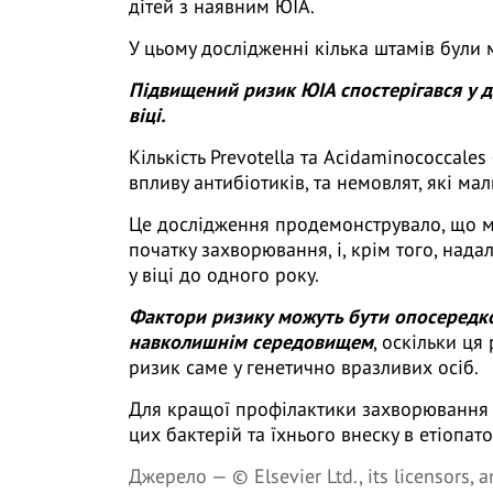
дітей з наявним ЮІА.
У цьому дослідженні кілька штамів бул
Підвищений ризик ЮІА спостерігався у д
віці.
Кількість Prevotella та Acidaminococcales
впливу антибіотиків, та немовлят, які мал
Це дослідження продемонструвало, що м
початку захворювання, і, крім того, над
у віці до одного року.
Фактори ризику можуть бути опосередко
навколишнім середовищем
, оскільки ц
ризик саме у генетично вразливих осіб.
Для кращої профілактики захворювання 
цих бактерій та їхнього внеску в етіопат
Джерело —
© Elsevier Ltd., its licensors, 