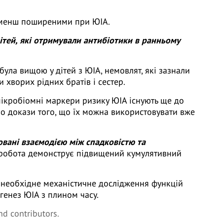
и менш поширеними при ЮІА.
ітей, які отримували антибіотики в ранньому
 була вищою у дітей з ЮІА, немовлят, які зазнали
и хворих рідних братів і сестер.
ікробіомні маркери ризику ЮІА існують ще до
ало докази того, що їх можна використовувати вже
вані взаємодією між спадковістю та
я робота демонструє підвищений кумулятивний
необхідне механістичне дослідження функцій
огенез ЮІА з плином часу.
and contributors.