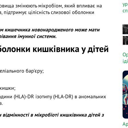
ур
овища змінюють мікробіом, який впливає на
сп
, підтримує цілісність слизової оболонки
іом кишечника новонародженого може мати
рівання імунної системи.
болонки кишківника у дітей
Ор
ід
еліального бар'єру;
 кишки;
дини (HLA)-DR ізотипу (HLA-DR) в аномальних
а.
відмінності в мікробіоті кишківника дітей з
Ар