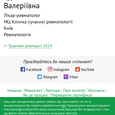
Валеріївна
Лікар-ревматолог
МЦ Клініка сучасної ревматології
Київ
Ревматологія
Травневі ревмодні 2024
Приєднуйтесь до наших спільнот!
Facebook
Instagram
YouTube
Telegram
Viber
Новини
Ревмотест
Лектори
Про інститут
Контакти
Як це працює
Перевірити сертифікат
Наш сайт використовує файли cookies. Що таке cookies і як ми їх
© ТОВ «Діджитал хелс», Інститут ревматології™, Київ, 2019 - 2026
використовуємо Ви можете ознайомитися
тут
. Продовжуючи використовувати
rheumatology.institute без зміни налаштувань браузера Ви погоджуєтеся з тим,
pp.
що файли cookies зберігатимуться на вашому пристрої.