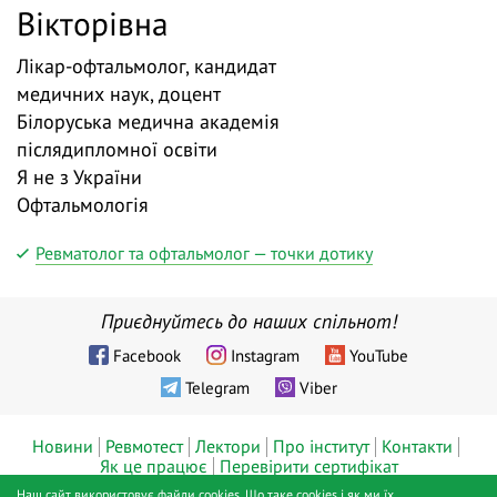
Вікторівна
Лікар-офтальмолог, кандидат
медичних наук, доцент
Білоруська медична академія
післядипломної освіти
Я не з України
Офтальмологія
Ревматолог та офтальмолог — точки дотику
Приєднуйтесь до наших спільнот!
Facebook
Instagram
YouTube
Telegram
Viber
Новини
Ревмотест
Лектори
Про інститут
Контакти
Як це працює
Перевірити сертифікат
Наш сайт використовує файли cookies. Що таке cookies і як ми їх