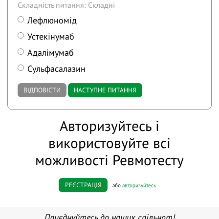
Складність питання: Складні
Лефлюномід
Устекінумаб
Адалімумаб
Сульфасалазин
ВІДПОВІСТИ
НАСТУПНЕ ПИТАННЯ
Авторизуйтесь і
використовуйте всі
можливості Ревмотесту
РЕЄСТРАЦІЯ
або
авторизуйтесь
Приєднуйтесь до наших спільнот!