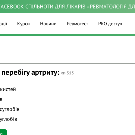
ACEBOOK-СПІЛЬНОТИ ДЛЯ ЛІКАРІВ «РЕВМАТОЛОГІЯ Д
одії
Курси
Новини
Ревмотест
PRO доступ
перебігу артриту:
513
 кистей
в
суглобів
углобів