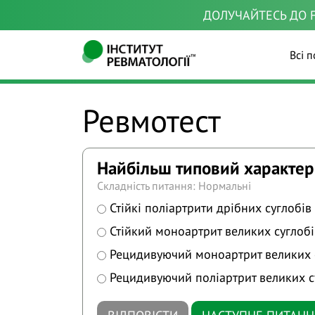
ДОЛУЧАЙТЕСЬ ДО F
Всі п
Ревмотест
Найбільш типовий характер 
Складність питання: Нормальні
Стійкі поліартрити дрібних суглобів
Стійкий моноартрит великих суглобі
Рецидивуючий моноартрит великих 
Рецидивуючий поліартрит великих с