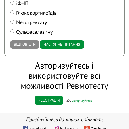
іФНП
Глюкокортикоїдів
Метотрексату
Сульфасалазину
ВІДПОВІСТИ
НАСТУПНЕ ПИТАННЯ
Авторизуйтесь і
використовуйте всі
можливості Ревмотесту
РЕЄСТРАЦІЯ
або
авторизуйтесь
Приєднуйтесь до наших спільнот!
Facebook
Instagram
YouTube