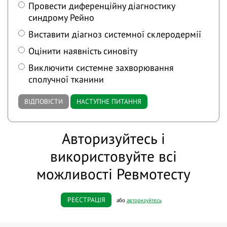
Провести диференційну діагностику
синдрому Рейно
Виставити діагноз системної склеродермії
Оцінити наявність синовіту
Виключити системне захворювання
сполучної тканини
ВІДПОВІСТИ
НАСТУПНЕ ПИТАННЯ
Авторизуйтесь і
використовуйте всі
можливості Ревмотесту
РЕЄСТРАЦІЯ
або
авторизуйтесь