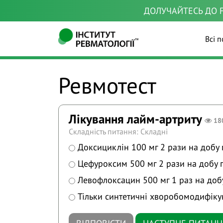
ДОЛУЧАЙТЕСЬ ДО F
Всі п
Ревмотест
Лікування лайм-артриту
18
Складність питання: Складні
Доксициклін 100 мг 2 рази на добу 
Цефуроксим 500 мг 2 рази на добу п
Левофлоксацин 500 мг 1 раз на добу
Тільки синтетичні хворобомодифіку