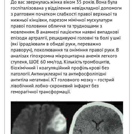
До вас звернулась жінка віком 35 років. Вона була
госпіталізована у відділення невідкладної допомоги
з раптовим початком слабкості правої верхньої та
нижньої кінцівки, парезом мімічної мускулатури
правої половини обличчя та труднощами з
мовленням. В анамнезі пацієнтки наявні випадкові
епізоди артралгії, рецидивуючі головні та болі у шиї
(які іррадіювали в обидві руки, переважно
праворуч), поколювання та оніміння правої руки. В
аналізах гіпохромна мікроцитарна анемія легкого
ступеня, ШОЕ 60 мм/год. Кількість тромбоцитів,
біохімічний і коагуляційний профіль крові без
патології. Антинуклеарні та антифосфоліпідні
антитіла негативні. КТ головного мозку – гострий
лівобічний лобно-скроневий інфаркт без
геморагічної трансформації.