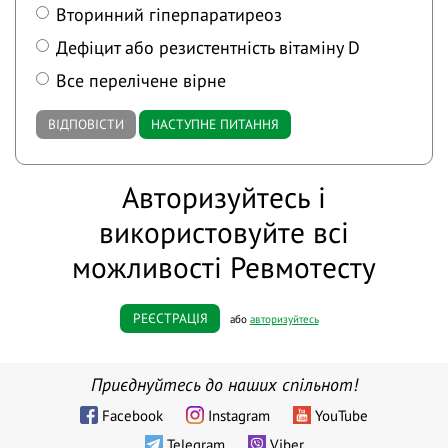
Вторинний гіперпаратиреоз
Дефіцит або резистентність вітаміну D
Все перелічене вірне
ВІДПОВІСТИ
НАСТУПНЕ ПИТАННЯ
Авторизуйтесь і
використовуйте всі
можливості Ревмотесту
РЕЄСТРАЦІЯ
або
авторизуйтесь
Приєднуйтесь до наших спільнот!
Facebook
Instagram
YouTube
Telegram
Viber