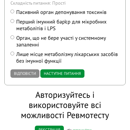
Складність питання: Прості
Пасивний орган депонування токсинів
Перший імунний бар’єр для мікробних
метаболітів і LPS
Орган, що не бере участі у системному
запаленні
Лише місце метаболізму лікарських засобів
без імунної функції
ВІДПОВІСТИ
НАСТУПНЕ ПИТАННЯ
Авторизуйтесь і
використовуйте всі
можливості Ревмотесту
РЕЄСТРАЦІЯ
або
авторизуйтесь