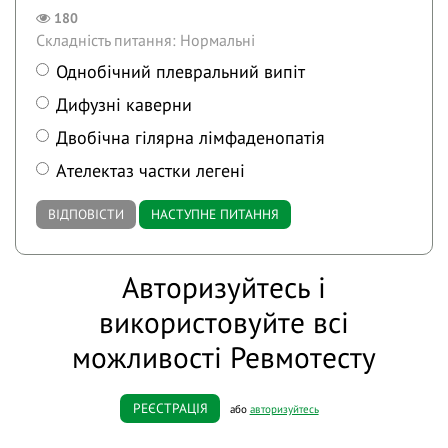
180
Складність питання: Нормальні
Однобічний плевральний випіт
Дифузні каверни
Двобічна гілярна лімфаденопатія
Ателектаз частки легені
ВІДПОВІСТИ
НАСТУПНЕ ПИТАННЯ
Авторизуйтесь і
використовуйте всі
можливості Ревмотесту
РЕЄСТРАЦІЯ
або
авторизуйтесь