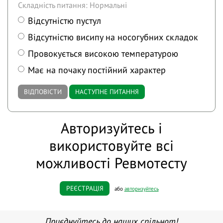
Складність питання: Нормальні
Відсутністю пустул
Відсутністю висипу на носогубних складок
Провокується високою температурою
Має на почаку постійний характер
ВІДПОВІСТИ
НАСТУПНЕ ПИТАННЯ
Авторизуйтесь і
використовуйте всі
можливості Ревмотесту
РЕЄСТРАЦІЯ
або
авторизуйтесь
Приєднуйтесь до наших спільнот!