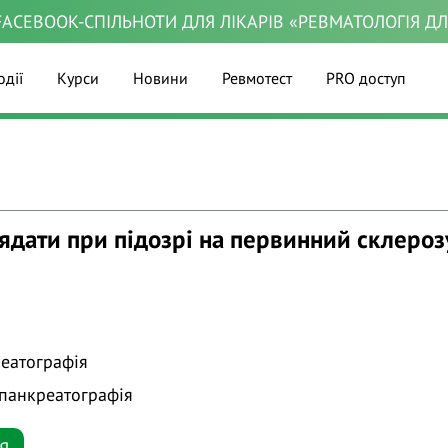
ACEBOOK-СПІЛЬНОТИ ДЛЯ ЛІКАРІВ «РЕВМАТОЛОГІЯ Д
одії
Курси
Новини
Ревмотест
PRO доступ
ядати при підозрі на первинний склероз
реатографія
опанкреатографія