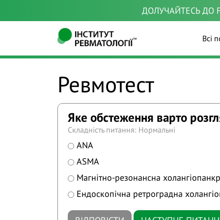
ДОЛУЧАЙТЕСЬ ДО F
Всі п
Ревмотест
Яке обстеження варто розгл
Складність питання: Нормальні
ANA
ASMA
Магнітно-резонансна холангіопанк
Ендоскопічна ретроградна холангі