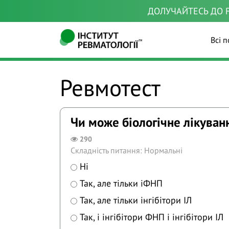
ДОЛУЧАЙТЕСЬ ДО F
Всі п
Ревмотест
Чи може біологічне лікуван
290
Складність питання: Нормальні
Ні
Так, але тільки іФНП
Так, але тільки інгібітори ІЛ
Так, і інгібітори ФНП і інгібітори ІЛ