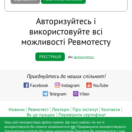
Авторизуйтесь і
використовуйте всі
можливості Ревмотесту
РЕЄСТРАЦІЯ
або
авторизуйтесь
Приєднуйтесь до наших спільнот!
Facebook
Instagram
YouTube
Telegram
Viber
Новини
Ревмотест
Лектори
Про інститут
Контакти
Як це працює
Перевірити сертифікат
Наш сайт використовує файли cookies. Що таке cookies і як ми їх
© ТОВ «Діджитал хелс», Інститут ревматології™, Київ, 2019 - 2026
використовуємо Ви можете ознайомитися
тут
. Продовжуючи використовувати
rheumatology.institute без зміни налаштувань браузера Ви погоджуєтеся з тим,