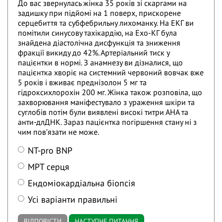
До вас звернулась жінка 35 років зі скаргами на
задишку при підйомі на 1 поверх, прискорене
серцебиття та субфебрильну лихоманку. На ЕКГ ви
помітили синусову тахікардію, на Ехо-КГ була
знайдена діастолічна дисфункція та зниження
фракції викиду до 42%. Артеріальний тиск у
пацієнтки в нормі. З анамнезу ви дізналися, що
пацієнтка хворіє на системний червоний вовчак вже
5 років і вживає преднізолон 5 мг та
гідроксихлорохін 200 мг. Жінка також розповіла, що
захворювання маніфестувало з ураження шкіри та
суглобів потім були виявлені високі титри АНА та
анти-длДНК. Зараз пацієнтка погіршення стану ні з
чим повʼязати не може.
NT-pro BNP
МРТ серця
Ендоміокардіальна біопсія
Усі варіанти правильні
ВІДПОВІСТИ
НАСТУПНЕ ПИТАННЯ