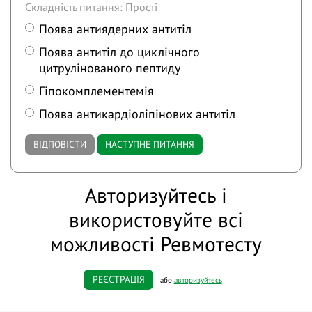
Складність питання: Прості
Поява антиядерних антитіл
Поява антитіл до циклічного
цитрулінованого пептиду
Гіпокомплементемія
Поява антикардіоліпінових антитіл
ВІДПОВІСТИ
НАСТУПНЕ ПИТАННЯ
Авторизуйтесь і
використовуйте всі
можливості Ревмотесту
РЕЄСТРАЦІЯ
або
авторизуйтесь