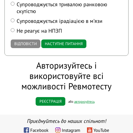
Супроводжується тривалою ранковою
скутістю
Супроводжується ірадіацією в мʼязи
Не реагує на НПЗП
ВІДПОВІСТИ
НАСТУПНЕ ПИТАННЯ
Авторизуйтесь і
використовуйте всі
можливості Ревмотесту
РЕЄСТРАЦІЯ
або
авторизуйтесь
Приєднуйтесь до наших спільнот!
Facebook
Instagram
YouTube