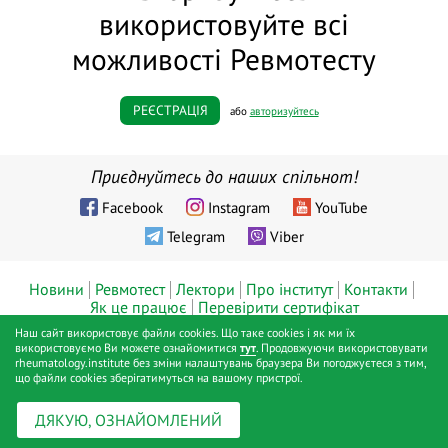
використовуйте всі
можливості Ревмотесту
РЕЄСТРАЦІЯ
або
авторизуйтесь
Приєднуйтесь до наших спільнот!
Facebook
Instagram
YouTube
Telegram
Viber
Новини
Ревмотест
Лектори
Про інститут
Контакти
Як це працює
Перевірити сертифікат
Наш сайт використовує файли cookies. Що таке cookies і як ми їх
© ТОВ «Діджитал хелс», Інститут ревматології™, Київ, 2019 - 2026
використовуємо Ви можете ознайомитися
тут
. Продовжуючи використовувати
rheumatology.institute без зміни налаштувань браузера Ви погоджуєтеся з тим,
pp.
що файли cookies зберігатимуться на вашому пристрої.
Публічна оферта
Політика конфіденційності
Positive SSL
|
|
ДЯКУЮ, ОЗНАЙОМЛЕНИЙ