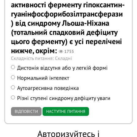
активності ферменту гіпоксантин-
гуанінфосфорибозілтрансферази
) від синдрому Льоша-Ніхана
(тотальний спадковий дефіциту
цього ферменту) є усі перелічені
нижче, окрім:
1755
Складність питання: Складні
Дистонія відсутня або у легкій формі
Нормальний інтелект
Аутоагресивна поведінка
Різні ступені синдрому дефіциту уваги
ВІДПОВІСТИ
НАСТУПНЕ ПИТАННЯ
Авторизуйтесь і