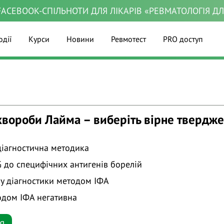
ACEBOOK-СПІЛЬНОТИ ДЛЯ ЛІКАРІВ «РЕВМАТОЛОГІЯ Д
одії
Курси
Новини
Ревмотест
PRO доступ
 хвороби Лайма – виберіть вірне твердж
діагностична методика
G до специфічних антигенів борелій
у діагностики методом ІФА
одом ІФА негативна