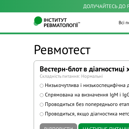
ДОЛУЧАЙТЕСЬ ДО F
Всі п
Ревмотест
Вестерн-блот в діагностиці
Складність питання: Нормальні
Низькочутлива і низькоспецифічна 
Спрямована на визначення IgM і Ig
Проводиться без попереднього етап
Проводиться, якщо діагностика мет