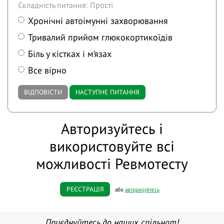
Складність питання: Прості
Хронічні автоімунні захворювання
Тривалий прийом глюкокортикоїдів
Біль у кістках і м’язах
Все вірно
ВІДПОВІСТИ
НАСТУПНЕ ПИТАННЯ
Авторизуйтесь і
використовуйте всі
можливості Ревмотесту
РЕЄСТРАЦІЯ
або
авторизуйтесь
Приєднуйтесь до наших спільнот!