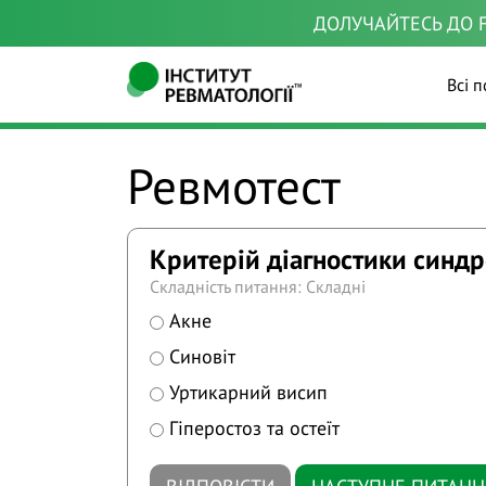
ДОЛУЧАЙТЕСЬ ДО F
Всі п
Ревмотест
Критерій діагностики синд
Складність питання: Складні
Акне
Синовіт
Уртикарний висип
Гіперостоз та остеїт