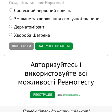
Складність питання: Нормальні
Системний червоний вовчак
Змішане захворювання сполучної тканини
Дерматоміозит
Хвороба Шегрена
ВІДПОВІСТИ
НАСТУПНЕ ПИТАННЯ
Авторизуйтесь і
використовуйте всі
можливості Ревмотесту
РЕЄСТРАЦІЯ
або
авторизуйтесь
Приєднуйтесь до наших спільнот!