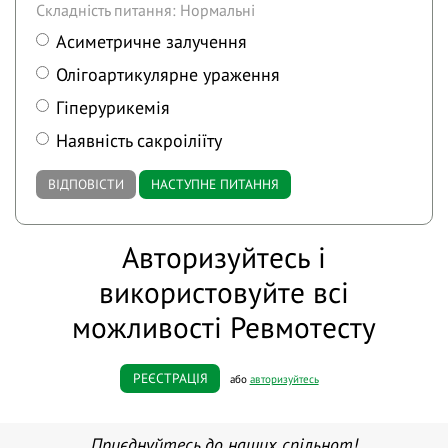
Складність питання: Нормальні
Асиметричне залучення
Олігоартикулярне ураження
Гіперурикемія
Наявність сакроіліїту
ВІДПОВІСТИ
НАСТУПНЕ ПИТАННЯ
Авторизуйтесь і
використовуйте всі
можливості Ревмотесту
РЕЄСТРАЦІЯ
або
авторизуйтесь
Приєднуйтесь до наших спільнот!