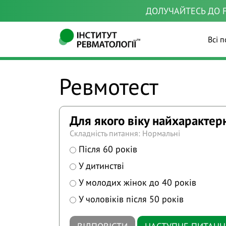
ДОЛУЧАЙТЕСЬ ДО F
Всі п
Ревмотест
Для якого віку найхарактер
Складність питання: Нормальні
Після 60 років
У дитинстві
У молодих жінок до 40 років
У чоловіків після 50 років