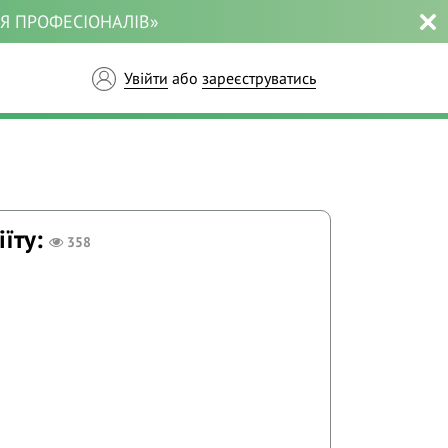
ЛЯ ПРОФЕСІОНАЛІВ»
Увійти
або
зареєструватись
їту:
358