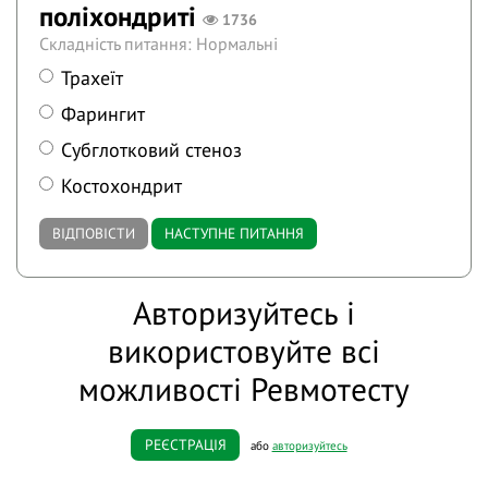
поліхондриті
1736
Складність питання: Нормальні
Трахеїт
Фарингит
Субглотковий стеноз
Костохондрит
ВІДПОВІСТИ
НАСТУПНЕ ПИТАННЯ
Авторизуйтесь і
використовуйте всі
можливості Ревмотесту
РЕЄСТРАЦІЯ
або
авторизуйтесь