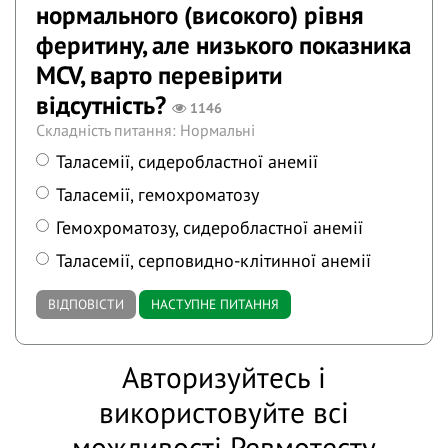
нормального (високого) рівня
феритину, але низького показника
MCV, варто перевірити
відсутність?
1146
Складність питання: Нормальні
Таласемії, сидеробластної анемії
Таласемії, гемохроматозу
Гемохроматозу, сидеробластної анемії
Таласемії, серповидно-клітинної анемії
ВІДПОВІСТИ
НАСТУПНЕ ПИТАННЯ
Авторизуйтесь і
використовуйте всі
можливості Ревмотесту