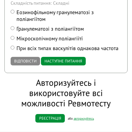
Складність питання: Складні
Еозинофільному гранулематозі з
поліангіїтом
Гранулематозі з поліангіїтом
Мікроскопічному поліангіїтї
При всіх типах васкулітів однакова частота
ВІДПОВІСТИ
НАСТУПНЕ ПИТАННЯ
Авторизуйтесь і
використовуйте всі
можливості Ревмотесту
РЕЄСТРАЦІЯ
або
авторизуйтесь