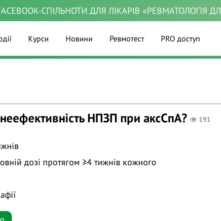
ACEBOOK-СПІЛЬНОТИ ДЛЯ ЛІКАРІВ «РЕВМАТОЛОГІЯ Д
одії
Курси
Новини
Ревмотест
PRO доступ
 неефективність НПЗП при аксСпА?
191
ижнів
 повній дозі протягом ≥4 тижнів кожного
рафії