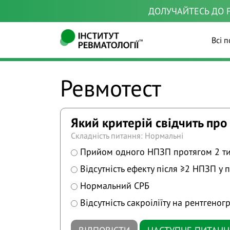
ДОЛУЧАЙТЕСЬ ДО F
Всі п
Ревмотест
Який критерій свідчить про
Складність питання: Нормальні
Прийом одного НПЗП протягом 2 т
Відсутність ефекту після ≥2 НПЗП у
Нормальний СРБ
Відсутність сакроіліїту на рентгеног