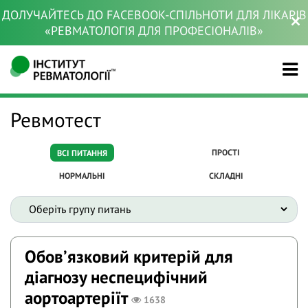
ДОЛУЧАЙТЕСЬ ДО FACEBOOK-СПІЛЬНОТИ ДЛЯ ЛІКАРІВ
«РЕВМАТОЛОГІЯ ДЛЯ ПРОФЕСІОНАЛІВ»
Ревмотест
ПРОСТІ
ВСІ ПИТАННЯ
НОРМАЛЬНІ
СКЛАДНІ
Обовʼязковий критерій для
діагнозу неспецифічний
аортоартеріїт
1638