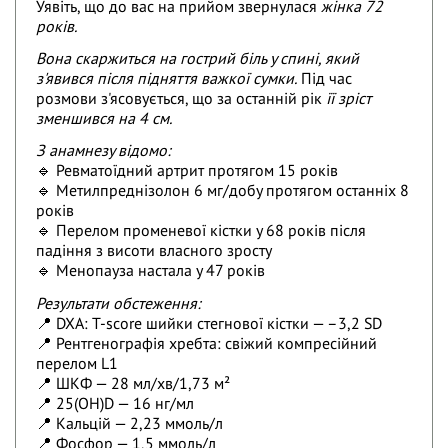
Уявіть, що до вас на прийом звернулася
жінка 72
років.
Вона скаржиться на гострий біль у спині, який
з'явився після підняття важкої сумки.
Під час
розмови з'ясовується, що за останній рік
її зріст
зменшився на 4 см.
З анамнезу відомо:
🔹 Ревматоїдний артрит протягом 15 років
🔹 Метилпреднізолон 6 мг/добу протягом останніх 8
років
🔹 Перелом променевої кістки у 68 років після
падіння з висоти власного зросту
🔹 Менопауза настала у 47 років
Результати обстеження:
📍 DXA: T-score шийки стегнової кістки — –3,2 SD
📍 Рентгенографія хребта: свіжий компресійний
перелом L1
📍 ШКФ — 28 мл/хв/1,73 м²
📍 25(OH)D — 16 нг/мл
📍 Кальцій — 2,23 ммоль/л
📍 Фосфор — 1,5 ммоль/л