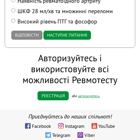
Наявність ревматоїдного артриту
ШКФ 28 мл/хв та множинні переломи
Високий рівень ПТГ та фософор
ВІДПОВІСТИ
НАСТУПНЕ ПИТАННЯ
Авторизуйтесь і
використовуйте всі
можливості Ревмотесту
РЕЄСТРАЦІЯ
або
авторизуйтесь
Приєднуйтесь до наших спільнот!
Facebook
Instagram
YouTube
Telegram
Viber