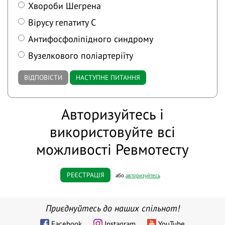
Хвороби Шегрена
Вірусу гепатиту С
Антифосфоліпідного синдрому
Вузелкового поліартеріїту
ВІДПОВІСТИ
НАСТУПНЕ ПИТАННЯ
Авторизуйтесь і
використовуйте всі
можливості Ревмотесту
РЕЄСТРАЦІЯ
або
авторизуйтесь
Приєднуйтесь до наших спільнот!
Facebook
Instagram
YouTube