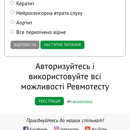
Кератит
Нейросенсорна втрата слуху
Аортит
Все перелічено вірне
ВІДПОВІСТИ
НАСТУПНЕ ПИТАННЯ
Авторизуйтесь і
використовуйте всі
можливості Ревмотесту
РЕЄСТРАЦІЯ
або
авторизуйтесь
Приєднуйтесь до наших спільнот!
Facebook
Instagram
YouTube