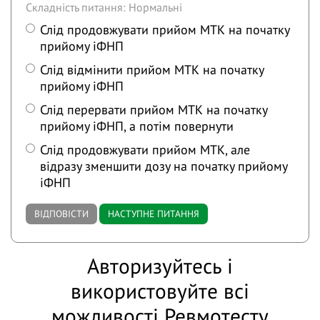
Складність питання: Нормальні
Слід продовжувати прийом МТК на початку
прийому іФНП
Слід відмінити прийом МТК на початку
прийому іФНП
Слід перервати прийом МТК на початку
прийому іФНП, а потім повернути
Слід продовжувати прийом МТК, але
відразу зменшити дозу на початку прийому
іФНП
ВІДПОВІСТИ
НАСТУПНЕ ПИТАННЯ
Авторизуйтесь і
використовуйте всі
можливості Ревмотесту