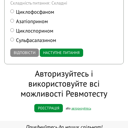
Складність питання: Складні
Циклофосфаном
Азатіоприном
Циклоспорином
Сульфасалазином
ВІДПОВІСТИ
НАСТУПНЕ ПИТАННЯ
Авторизуйтесь і
використовуйте всі
можливості Ревмотесту
РЕЄСТРАЦІЯ
або
авторизуйтесь
Приєднуйтесь до наших спільнот!