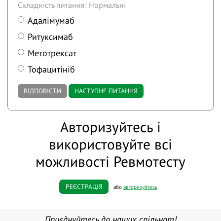
Складність питання: Нормальні
Адалімумаб
Ритуксимаб
Метотрексат
Тофацитініб
ВІДПОВІСТИ
НАСТУПНЕ ПИТАННЯ
Авторизуйтесь і
використовуйте всі
можливості Ревмотесту
РЕЄСТРАЦІЯ
або
авторизуйтесь
Приєднуйтесь до наших спільнот!