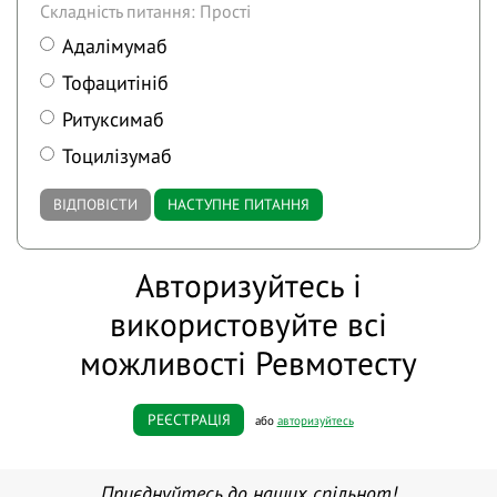
Складність питання: Прості
Адалімумаб
Тофацитініб
Ритуксимаб
Тоцилізумаб
ВІДПОВІСТИ
НАСТУПНЕ ПИТАННЯ
Авторизуйтесь і
використовуйте всі
можливості Ревмотесту
РЕЄСТРАЦІЯ
або
авторизуйтесь
Приєднуйтесь до наших спільнот!