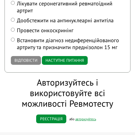
Лікувати серонегативний ревматоїдний
артрит
Дообстежити на антинуклеарні антитіла
Провести онкоскринінг
Встановити діагноз недиференційованого
артриту та призначити преднізолон 15 мг
ВІДПОВІСТИ
НАСТУПНЕ ПИТАННЯ
Авторизуйтесь і
використовуйте всі
можливості Ревмотесту
РЕЄСТРАЦІЯ
або
авторизуйтесь