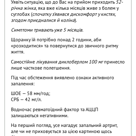
Уявіть ситуацію, що до Вас на прийом приходить
52-
річна жінка
, яка вже кілька місяців живе з болем у
суглобах (
спочатку з’явився дискомфорт у кистях,
згодом приєдналися й коліна
).
Симптоми тривають уже 5 місяців.
Щоранку їй потрібно понад 2 години, аби
«розходитися» та повернутися до звичного ритму
життя.
Самостійне
лікування диклоберлом 100 мг
принесло
лише часткове полегшення.
Під час обстеження виявлено ознаки активного
запалення:
ШОЕ — 58 мм/год;
СРБ — 42 мг/л.
Водночас ревматоїдний фактор та АЦЦП
залишаються негативними.
На перший погляд, усе нагадує запальний артрит,
але чи не приховується за цією картиною щось