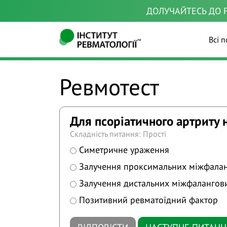
ДОЛУЧАЙТЕСЬ ДО F
Всі п
Ревмотест
Для псоріатичного артриту 
Складність питання: Прості
Симетричне ураження
Залучення проксимальних міжфалан
Залучення дистальних міжфалангови
Позитивний ревматоїдний фактор