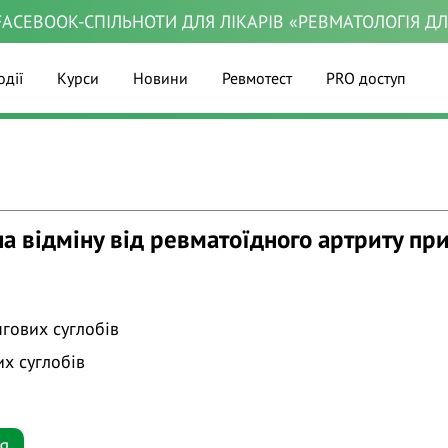
ACEBOOK-СПІЛЬНОТИ ДЛЯ ЛІКАРІВ «РЕВМАТОЛОГІЯ Д
одії
Курси
Новини
Ревмотест
PRO доступ
на відміну від ревматоїдного артриту пр
гових суглобів
х суглобів