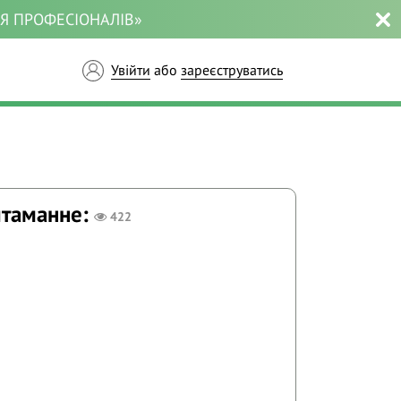
ЛЯ ПРОФЕСІОНАЛІВ»
Увійти
або
зареєструватись
итаманне:
422