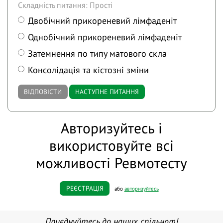
Складність питання: Прості
Двобічний прикореневий лімфаденіт
Однобічний прикореневий лімфаденіт
Затемнення по типу матового скла
Консолідація та кістозні зміни
ВІДПОВІСТИ
НАСТУПНЕ ПИТАННЯ
Авторизуйтесь і
використовуйте всі
можливості Ревмотесту
РЕЄСТРАЦІЯ
або
авторизуйтесь
Приєднуйтесь до наших спільнот!