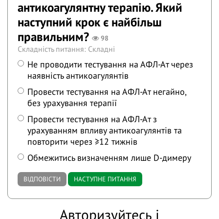
антикоагулянтну терапію. Який
наступний крок є найбільш
правильним?
98
Складність питання: Складні
Не проводити тестування на АФЛ-Ат через
наявність антикоагулянтів
Провести тестування на АФЛ-Ат негайно,
без урахування терапії
Провести тестування на АФЛ-Ат з
урахуванням впливу антикоагулянтів та
повторити через ≥12 тижнів
Обмежитись визначенням лише D-димеру
ВІДПОВІСТИ
НАСТУПНЕ ПИТАННЯ
Авторизуйтесь і