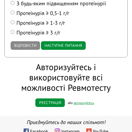
З будь-яким підвищенням протеїнурії
Протеїнурія ≥ 0,5-1 г/г
Протеїнурія ≥ 1-3 г/г
Протеїнурія ≥ 3 г/г
ВІДПОВІСТИ
НАСТУПНЕ ПИТАННЯ
Авторизуйтесь і
використовуйте всі
можливості Ревмотесту
РЕЄСТРАЦІЯ
або
авторизуйтесь
Приєднуйтесь до наших спільнот!
Facebook
Instagram
YouTube