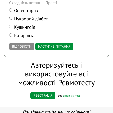
Складність питання: Прості
Остеопороз
Цукровий діабет
Кушингоїд
Катаракта
ВІДПОВІСТИ
НАСТУПНЕ ПИТАННЯ
Авторизуйтесь і
використовуйте всі
можливості Ревмотесту
РЕЄСТРАЦІЯ
або
авторизуйтесь
Приєднуйтесь до наших спільнот!