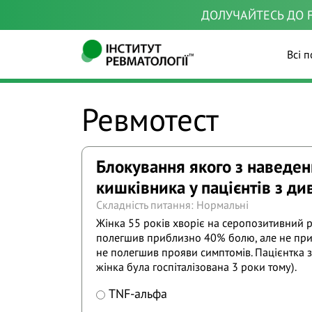
ДОЛУЧАЙТЕСЬ ДО F
Всі п
Ревмотест
Блокування якого з наведен
кишківника у пацієнтів з ди
Складність питання: Нормальні
Жінка 55 років хворіє на серопозитивний р
полегшив приблизно 40% болю, але не прибр
не полегшив прояви симптомів. Пацієнтка зв
жінка була госпіталізована 3 роки тому).
TNF-альфа