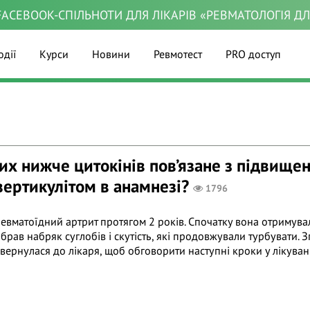
ACEBOOK-СПІЛЬНОТИ ДЛЯ ЛІКАРІВ «РЕВМАТОЛОГІЯ Д
одії
Курси
Новини
Ревмотест
PRO доступ
их нижче цитокінів пов’язане з підвищ
вертикулітом в анамнезі?
1796
евматоїдний артрит протягом 2 років. Спочатку вона отримувала
ав набряк суглобів і скутість, які продовжували турбувати. З
ернулася до лікаря, щоб обговорити наступні кроки у лікуванн