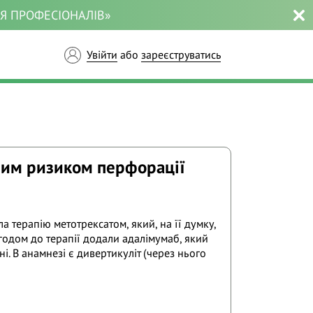
ЛЯ ПРОФЕСІОНАЛІВ»
Увійти
або
зареєструватись
еним ризиком перфорації
 терапію метотрексатом, який, на її думку,
годом до терапії додали адалімумаб, який
і. В анамнезі є дивертикуліт (через нього