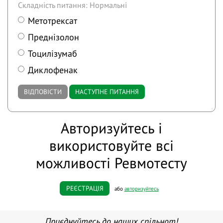
Складність питання: Нормальні
Метотрексат
Преднізолон
Тоцилізумаб
Диклофенак
ВІДПОВІСТИ
НАСТУПНЕ ПИТАННЯ
Авторизуйтесь і
використовуйте всі
можливості Ревмотесту
РЕЄСТРАЦІЯ
або
авторизуйтесь
Приєднуйтесь до наших спільнот!