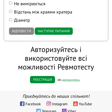
Не вимірюється
Відстань між краями кратера
Діаметр
ВІДПОВІСТИ
НАСТУПНЕ ПИТАННЯ
Авторизуйтесь і
використовуйте всі
можливості Ревмотесту
РЕЄСТРАЦІЯ
або
авторизуйтесь
Приєднуйтесь до наших спільнот!
Facebook
Instagram
YouTube
Telegram
Viber