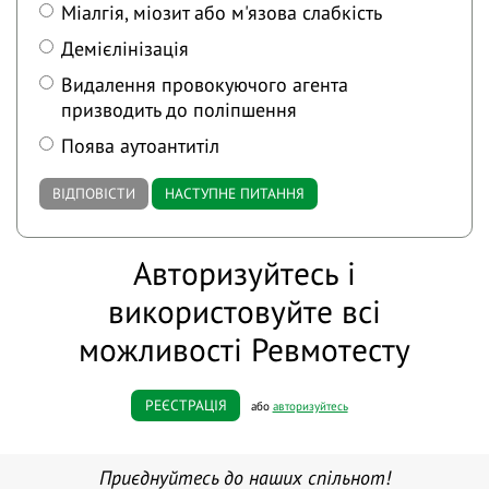
Міалгія, міозит або м'язова слабкість
Демієлінізація
Видалення провокуючого агента
призводить до поліпшення
Поява аутоантитіл
ВІДПОВІСТИ
НАСТУПНЕ ПИТАННЯ
Авторизуйтесь і
використовуйте всі
можливості Ревмотесту
РЕЄСТРАЦІЯ
або
авторизуйтесь
Приєднуйтесь до наших спільнот!