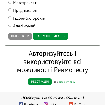
Метотрексат
Преднізолон
Гідроксіхлорохін
Адалімумаб
ВІДПОВІСТИ
НАСТУПНЕ ПИТАННЯ
Авторизуйтесь і
використовуйте всі
можливості Ревмотесту
РЕЄСТРАЦІЯ
або
авторизуйтесь
Приєднуйтесь до наших спільнот!
Facebook
Instagram
YouTube