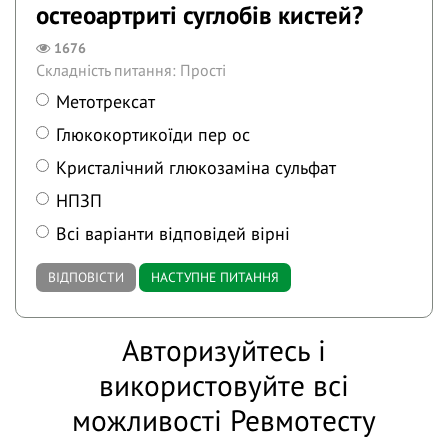
остеоартриті суглобів кистей?
1676
Складність питання: Прості
Метотрексат
Глюкокортикоїди пер ос
Кристалічний глюкозаміна сульфат
НПЗП
Всі варіанти відповідей вірні
ВІДПОВІСТИ
НАСТУПНЕ ПИТАННЯ
Авторизуйтесь і
використовуйте всі
можливості Ревмотесту